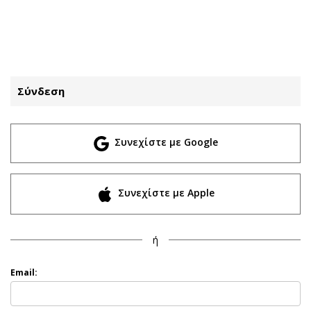
ΕΓΓΡΑΦΗ
ΕΙΣΟΔΟΣ
Σύνδεση
ΚΑΤΗΓΟΡΙΕΣ
ΣΥΝΔΕΣΗ
Συνεχίστε με Google
Κύπρος
Απόψεις
Παιδεία
Αρθρογραφία
Υγεία
The Hill
Συνεχίστε με Apple
Πολιτική
Υγεία
Βουλευτικές 2026
Αγγελίες
ή
Εκλογές 2024
Ενοικιάζονται
Προεδρικές 2023
Πωλούνται
Email:
Δημοσκοπήσεις
Ζητούν εργασία
Διπλωματία
Θέσεις εργασίας