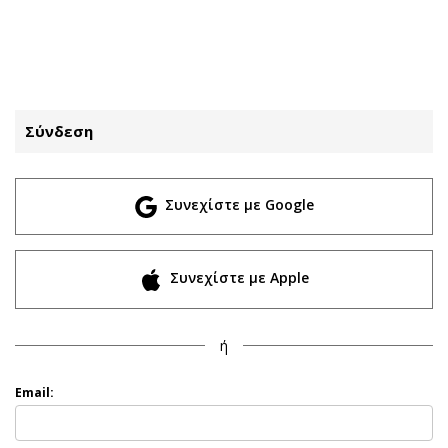
ΕΓΓΡΑΦΗ
ΕΙΣΟΔΟΣ
Σύνδεση
ΚΑΤΗΓΟΡΙΕΣ
ΣΥΝΔΕΣΗ
Συνεχίστε με Google
Κύπρος
Απόψεις
Παιδεία
Αρθρογραφία
Υγεία
The Hill
Συνεχίστε με Apple
Πολιτική
Υγεία
Βουλευτικές 2026
Αγγελίες
ή
Εκλογές 2024
Ενοικιάζονται
Προεδρικές 2023
Πωλούνται
Email:
Δημοσκοπήσεις
Ζητούν εργασία
Διπλωματία
Θέσεις εργασίας