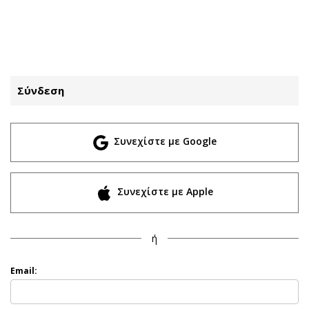
ΕΓΓΡΑΦΗ
ΕΙΣΟΔΟΣ
Σύνδεση
ΚΑΤΗΓΟΡΙΕΣ
ΣΥΝΔΕΣΗ
Συνεχίστε με Google
Κύπρος
Απόψεις
Παιδεία
Αρθρογραφία
Υγεία
The Hill
Συνεχίστε με Apple
Πολιτική
Υγεία
Βουλευτικές 2026
Αγγελίες
ή
Εκλογές 2024
Ενοικιάζονται
Προεδρικές 2023
Πωλούνται
Email:
Δημοσκοπήσεις
Ζητούν εργασία
Διπλωματία
Θέσεις εργασίας