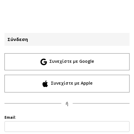
ΕΓΓΡΑΦΗ
ΕΙΣΟΔΟΣ
Σύνδεση
ΚΑΤΗΓΟΡΙΕΣ
ΣΥΝΔΕΣΗ
Συνεχίστε με Google
Κύπρος
Απόψεις
Παιδεία
Αρθρογραφία
Υγεία
The Hill
Συνεχίστε με Apple
Πολιτική
Υγεία
Βουλευτικές 2026
Αγγελίες
ή
Εκλογές 2024
Ενοικιάζονται
Προεδρικές 2023
Πωλούνται
Email:
Δημοσκοπήσεις
Ζητούν εργασία
Διπλωματία
Θέσεις εργασίας