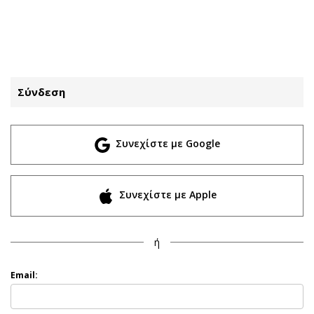
ΕΓΓΡΑΦΗ
ΕΙΣΟΔΟΣ
Σύνδεση
ΚΑΤΗΓΟΡΙΕΣ
ΣΥΝΔΕΣΗ
Συνεχίστε με Google
Κύπρος
Απόψεις
Παιδεία
Αρθρογραφία
Υγεία
The Hill
Συνεχίστε με Apple
Πολιτική
Υγεία
Βουλευτικές 2026
Αγγελίες
ή
Εκλογές 2024
Ενοικιάζονται
Προεδρικές 2023
Πωλούνται
Email:
Δημοσκοπήσεις
Ζητούν εργασία
Διπλωματία
Θέσεις εργασίας