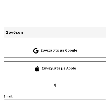
ΕΓΓΡΑΦΗ
ΕΙΣΟΔΟΣ
Σύνδεση
ΚΑΤΗΓΟΡΙΕΣ
ΣΥΝΔΕΣΗ
Συνεχίστε με Google
Κύπρος
Απόψεις
Παιδεία
Αρθρογραφία
Υγεία
The Hill
Συνεχίστε με Apple
Πολιτική
Υγεία
Βουλευτικές 2026
Αγγελίες
ή
Εκλογές 2024
Ενοικιάζονται
Προεδρικές 2023
Πωλούνται
Email:
Δημοσκοπήσεις
Ζητούν εργασία
Διπλωματία
Θέσεις εργασίας