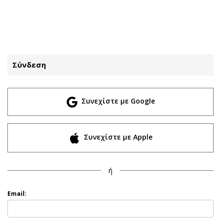
ΕΓΓΡΑΦΗ
ΕΙΣΟΔΟΣ
Σύνδεση
ΚΑΤΗΓΟΡΙΕΣ
ΣΥΝΔΕΣΗ
Συνεχίστε με Google
Κύπρος
Απόψεις
Παιδεία
Αρθρογραφία
Υγεία
The Hill
Συνεχίστε με Apple
Πολιτική
Υγεία
Βουλευτικές 2026
Αγγελίες
ή
Εκλογές 2024
Ενοικιάζονται
Προεδρικές 2023
Πωλούνται
Email:
Δημοσκοπήσεις
Ζητούν εργασία
Διπλωματία
Θέσεις εργασίας