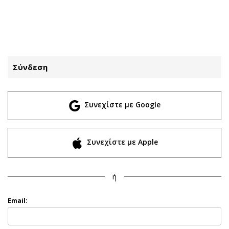
ΕΓΓΡΑΦΗ
ΕΙΣΟΔΟΣ
Σύνδεση
ΚΑΤΗΓΟΡΙΕΣ
ΣΥΝΔΕΣΗ
Συνεχίστε με Google
Κύπρος
Απόψεις
Παιδεία
Αρθρογραφία
Υγεία
The Hill
Συνεχίστε με Apple
Πολιτική
Υγεία
Βουλευτικές 2026
Αγγελίες
ή
Εκλογές 2024
Ενοικιάζονται
Προεδρικές 2023
Πωλούνται
Email:
Δημοσκοπήσεις
Ζητούν εργασία
Διπλωματία
Θέσεις εργασίας