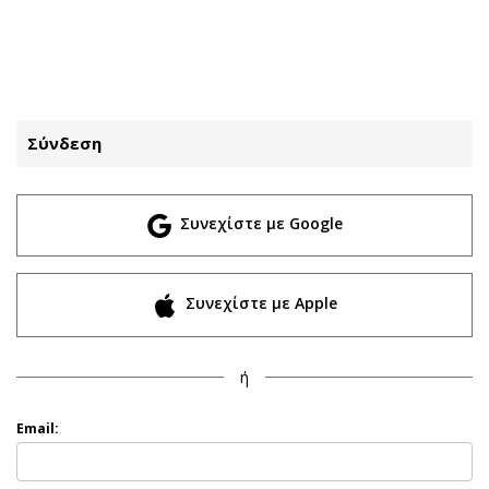
ΕΓΓΡΑΦΗ
ΕΙΣΟΔΟΣ
Σύνδεση
ΚΑΤΗΓΟΡΙΕΣ
ΣΥΝΔΕΣΗ
Συνεχίστε με Google
Κύπρος
Απόψεις
Παιδεία
Αρθρογραφία
Υγεία
The Hill
Συνεχίστε με Apple
Πολιτική
Υγεία
Βουλευτικές 2026
Αγγελίες
ή
Εκλογές 2024
Ενοικιάζονται
Προεδρικές 2023
Πωλούνται
Email:
Δημοσκοπήσεις
Ζητούν εργασία
Διπλωματία
Θέσεις εργασίας