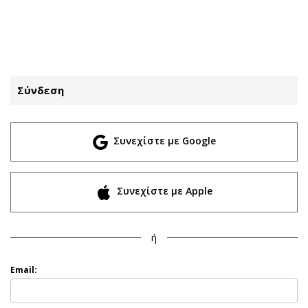
ΕΓΓΡΑΦΗ
ΕΙΣΟΔΟΣ
Σύνδεση
ΚΑΤΗΓΟΡΙΕΣ
ΣΥΝΔΕΣΗ
Συνεχίστε με Google
Κύπρος
Απόψεις
Παιδεία
Αρθρογραφία
Υγεία
The Hill
Συνεχίστε με Apple
Πολιτική
Υγεία
Βουλευτικές 2026
Αγγελίες
ή
Εκλογές 2024
Ενοικιάζονται
Προεδρικές 2023
Πωλούνται
Email:
Δημοσκοπήσεις
Ζητούν εργασία
Διπλωματία
Θέσεις εργασίας