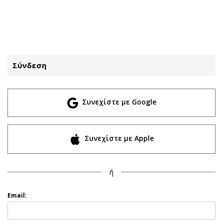
ΕΓΓΡΑΦΗ
ΕΙΣΟΔΟΣ
Σύνδεση
ΚΑΤΗΓΟΡΙΕΣ
ΣΥΝΔΕΣΗ
Συνεχίστε με Google
Κύπρος
Απόψεις
Παιδεία
Αρθρογραφία
Υγεία
The Hill
Συνεχίστε με Apple
Πολιτική
Υγεία
Βουλευτικές 2026
Αγγελίες
ή
Εκλογές 2024
Ενοικιάζονται
Προεδρικές 2023
Πωλούνται
Email:
Δημοσκοπήσεις
Ζητούν εργασία
Διπλωματία
Θέσεις εργασίας