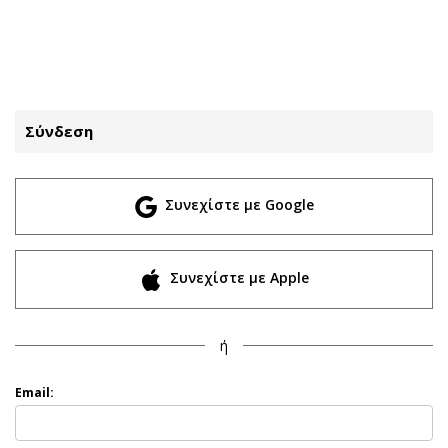
ΕΓΓΡΑΦΗ
ΕΙΣΟΔΟΣ
Σύνδεση
ΚΑΤΗΓΟΡΙΕΣ
ΣΥΝΔΕΣΗ
Συνεχίστε με Google
Κύπρος
Απόψεις
Παιδεία
Αρθρογραφία
Υγεία
The Hill
Συνεχίστε με Apple
Πολιτική
Υγεία
Βουλευτικές 2026
Αγγελίες
ή
Εκλογές 2024
Ενοικιάζονται
Προεδρικές 2023
Πωλούνται
Email:
Δημοσκοπήσεις
Ζητούν εργασία
Διπλωματία
Θέσεις εργασίας