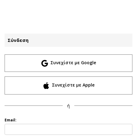
ΕΓΓΡΑΦΗ
ΕΙΣΟΔΟΣ
Σύνδεση
ΚΑΤΗΓΟΡΙΕΣ
ΣΥΝΔΕΣΗ
Συνεχίστε με Google
Κύπρος
Απόψεις
Παιδεία
Αρθρογραφία
Υγεία
The Hill
Συνεχίστε με Apple
Πολιτική
Υγεία
Βουλευτικές 2026
Αγγελίες
ή
Εκλογές 2024
Ενοικιάζονται
Προεδρικές 2023
Πωλούνται
Email:
Δημοσκοπήσεις
Ζητούν εργασία
Διπλωματία
Θέσεις εργασίας