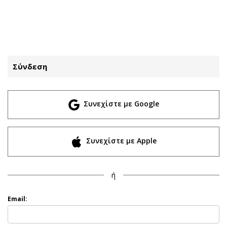
ΕΓΓΡΑΦΗ
ΕΙΣΟΔΟΣ
Σύνδεση
ΚΑΤΗΓΟΡΙΕΣ
ΣΥΝΔΕΣΗ
Συνεχίστε με Google
Κύπρος
Απόψεις
Παιδεία
Αρθρογραφία
Υγεία
The Hill
Συνεχίστε με Apple
Πολιτική
Υγεία
Βουλευτικές 2026
Αγγελίες
ή
Εκλογές 2024
Ενοικιάζονται
Προεδρικές 2023
Πωλούνται
Email:
Δημοσκοπήσεις
Ζητούν εργασία
Διπλωματία
Θέσεις εργασίας