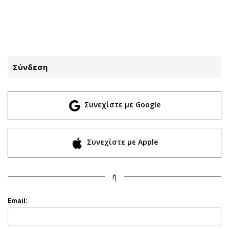
ΕΓΓΡΑΦΗ
ΕΙΣΟΔΟΣ
Σύνδεση
ΚΑΤΗΓΟΡΙΕΣ
ΣΥΝΔΕΣΗ
Συνεχίστε με Google
Κύπρος
Απόψεις
Παιδεία
Αρθρογραφία
Υγεία
The Hill
Συνεχίστε με Apple
Πολιτική
Υγεία
Βουλευτικές 2026
Αγγελίες
ή
Εκλογές 2024
Ενοικιάζονται
Προεδρικές 2023
Πωλούνται
Email:
Δημοσκοπήσεις
Ζητούν εργασία
Διπλωματία
Θέσεις εργασίας