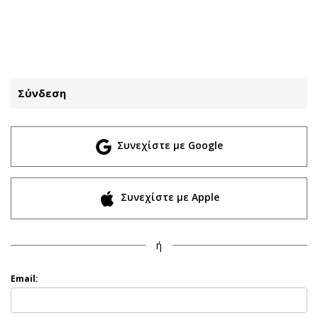
ΕΓΓΡΑΦΗ
ΕΙΣΟΔΟΣ
Σύνδεση
ΚΑΤΗΓΟΡΙΕΣ
ΣΥΝΔΕΣΗ
Συνεχίστε με Google
Κύπρος
Απόψεις
Παιδεία
Αρθρογραφία
Υγεία
The Hill
Συνεχίστε με Apple
Πολιτική
Υγεία
Βουλευτικές 2026
Αγγελίες
ή
Εκλογές 2024
Ενοικιάζονται
Προεδρικές 2023
Πωλούνται
Email:
Δημοσκοπήσεις
Ζητούν εργασία
Διπλωματία
Θέσεις εργασίας