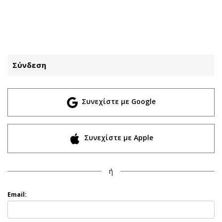
ΕΓΓΡΑΦΗ
ΕΙΣΟΔΟΣ
Σύνδεση
ΚΑΤΗΓΟΡΙΕΣ
ΣΥΝΔΕΣΗ
Συνεχίστε με Google
Κύπρος
Απόψεις
Παιδεία
Αρθρογραφία
Υγεία
The Hill
Συνεχίστε με Apple
Πολιτική
Υγεία
Βουλευτικές 2026
Αγγελίες
ή
Εκλογές 2024
Ενοικιάζονται
Προεδρικές 2023
Πωλούνται
Email:
Δημοσκοπήσεις
Ζητούν εργασία
Διπλωματία
Θέσεις εργασίας