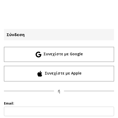
ΕΓΓΡΑΦΗ
ΕΙΣΟΔΟΣ
Σύνδεση
ΚΑΤΗΓΟΡΙΕΣ
ΣΥΝΔΕΣΗ
Συνεχίστε με Google
Κύπρος
Απόψεις
Παιδεία
Αρθρογραφία
Υγεία
The Hill
Συνεχίστε με Apple
Πολιτική
Υγεία
Βουλευτικές 2026
Αγγελίες
ή
Εκλογές 2024
Ενοικιάζονται
Προεδρικές 2023
Πωλούνται
Email:
Δημοσκοπήσεις
Ζητούν εργασία
Διπλωματία
Θέσεις εργασίας