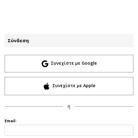
ΕΓΓΡΑΦΗ
ΕΙΣΟΔΟΣ
Σύνδεση
ΚΑΤΗΓΟΡΙΕΣ
ΣΥΝΔΕΣΗ
Συνεχίστε με Google
Κύπρος
Απόψεις
Παιδεία
Αρθρογραφία
Υγεία
The Hill
Συνεχίστε με Apple
Πολιτική
Υγεία
Βουλευτικές 2026
Αγγελίες
ή
Εκλογές 2024
Ενοικιάζονται
Προεδρικές 2023
Πωλούνται
Email:
Δημοσκοπήσεις
Ζητούν εργασία
Διπλωματία
Θέσεις εργασίας