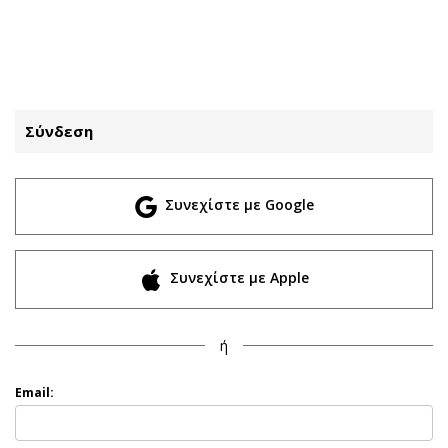
ΕΓΓΡΑΦΗ
ΕΙΣΟΔΟΣ
Σύνδεση
ΚΑΤΗΓΟΡΙΕΣ
ΣΥΝΔΕΣΗ
Συνεχίστε με Google
Κύπρος
Απόψεις
Παιδεία
Αρθρογραφία
Υγεία
The Hill
Συνεχίστε με Apple
Πολιτική
Υγεία
Βουλευτικές 2026
Αγγελίες
ή
Εκλογές 2024
Ενοικιάζονται
Προεδρικές 2023
Πωλούνται
Email:
Δημοσκοπήσεις
Ζητούν εργασία
Διπλωματία
Θέσεις εργασίας