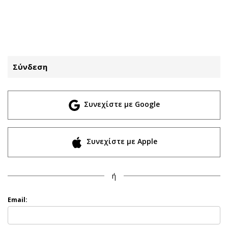
ΕΓΓΡΑΦΗ
ΕΙΣΟΔΟΣ
Σύνδεση
ΚΑΤΗΓΟΡΙΕΣ
ΣΥΝΔΕΣΗ
Συνεχίστε με Google
Κύπρος
Απόψεις
Παιδεία
Αρθρογραφία
Υγεία
The Hill
Συνεχίστε με Apple
Πολιτική
Υγεία
Βουλευτικές 2026
Αγγελίες
ή
Εκλογές 2024
Ενοικιάζονται
Προεδρικές 2023
Πωλούνται
Email:
Δημοσκοπήσεις
Ζητούν εργασία
Διπλωματία
Θέσεις εργασίας