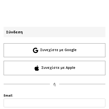
ΕΓΓΡΑΦΗ
ΕΙΣΟΔΟΣ
Σύνδεση
ΚΑΤΗΓΟΡΙΕΣ
ΣΥΝΔΕΣΗ
Συνεχίστε με Google
Κύπρος
Απόψεις
Παιδεία
Αρθρογραφία
Υγεία
The Hill
Συνεχίστε με Apple
Πολιτική
Υγεία
Βουλευτικές 2026
Αγγελίες
ή
Εκλογές 2024
Ενοικιάζονται
Προεδρικές 2023
Πωλούνται
Email:
Δημοσκοπήσεις
Ζητούν εργασία
Διπλωματία
Θέσεις εργασίας