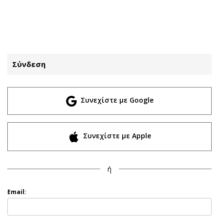
ΕΓΓΡΑΦΗ
ΕΙΣΟΔΟΣ
Σύνδεση
ΚΑΤΗΓΟΡΙΕΣ
ΣΥΝΔΕΣΗ
Συνεχίστε με Google
Κύπρος
Απόψεις
Παιδεία
Αρθρογραφία
Υγεία
The Hill
Συνεχίστε με Apple
Πολιτική
Υγεία
Βουλευτικές 2026
Αγγελίες
ή
Εκλογές 2024
Ενοικιάζονται
Προεδρικές 2023
Πωλούνται
Email:
Δημοσκοπήσεις
Ζητούν εργασία
Διπλωματία
Θέσεις εργασίας