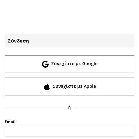
ΕΓΓΡΑΦΗ
ΕΙΣΟΔΟΣ
Σύνδεση
ΚΑΤΗΓΟΡΙΕΣ
ΣΥΝΔΕΣΗ
Συνεχίστε με Google
Κύπρος
Απόψεις
Παιδεία
Αρθρογραφία
Υγεία
The Hill
Συνεχίστε με Apple
Πολιτική
Υγεία
Βουλευτικές 2026
Αγγελίες
ή
Εκλογές 2024
Ενοικιάζονται
Προεδρικές 2023
Πωλούνται
Email:
Δημοσκοπήσεις
Ζητούν εργασία
Διπλωματία
Θέσεις εργασίας