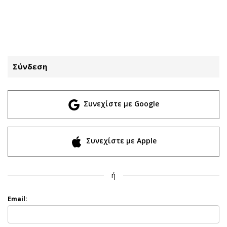
ΕΓΓΡΑΦΗ
ΕΙΣΟΔΟΣ
Σύνδεση
ΚΑΤΗΓΟΡΙΕΣ
ΣΥΝΔΕΣΗ
Συνεχίστε με Google
Κύπρος
Απόψεις
Παιδεία
Αρθρογραφία
Υγεία
The Hill
Συνεχίστε με Apple
Πολιτική
Υγεία
Βουλευτικές 2026
Αγγελίες
ή
Εκλογές 2024
Ενοικιάζονται
Προεδρικές 2023
Πωλούνται
Email:
Δημοσκοπήσεις
Ζητούν εργασία
Διπλωματία
Θέσεις εργασίας