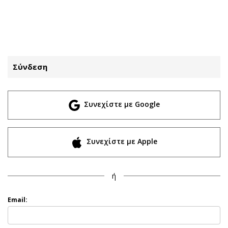
ΕΓΓΡΑΦΗ
ΕΙΣΟΔΟΣ
Σύνδεση
ΚΑΤΗΓΟΡΙΕΣ
ΣΥΝΔΕΣΗ
Συνεχίστε με Google
Κύπρος
Απόψεις
Παιδεία
Αρθρογραφία
Υγεία
The Hill
Συνεχίστε με Apple
Πολιτική
Υγεία
Βουλευτικές 2026
Αγγελίες
ή
Εκλογές 2024
Ενοικιάζονται
Προεδρικές 2023
Πωλούνται
Email:
Δημοσκοπήσεις
Ζητούν εργασία
Διπλωματία
Θέσεις εργασίας