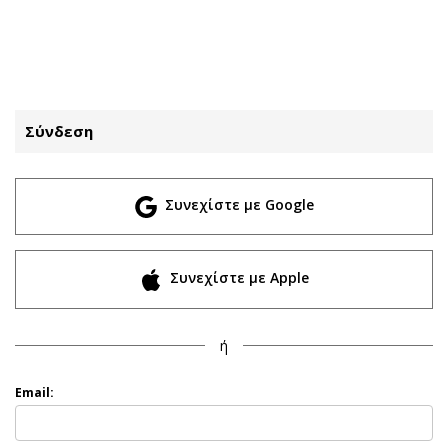
ΕΓΓΡΑΦΗ
ΕΙΣΟΔΟΣ
Σύνδεση
ΚΑΤΗΓΟΡΙΕΣ
ΣΥΝΔΕΣΗ
Συνεχίστε με Google
Κύπρος
Απόψεις
Παιδεία
Αρθρογραφία
Υγεία
The Hill
Συνεχίστε με Apple
Πολιτική
Υγεία
Βουλευτικές 2026
Αγγελίες
ή
Εκλογές 2024
Ενοικιάζονται
Προεδρικές 2023
Πωλούνται
Email:
Δημοσκοπήσεις
Ζητούν εργασία
Διπλωματία
Θέσεις εργασίας