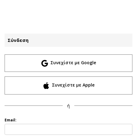
ΕΓΓΡΑΦΗ
ΕΙΣΟΔΟΣ
Σύνδεση
ΚΑΤΗΓΟΡΙΕΣ
ΣΥΝΔΕΣΗ
Συνεχίστε με Google
Κύπρος
Απόψεις
Παιδεία
Αρθρογραφία
Υγεία
The Hill
Συνεχίστε με Apple
Πολιτική
Υγεία
Βουλευτικές 2026
Αγγελίες
ή
Εκλογές 2024
Ενοικιάζονται
Προεδρικές 2023
Πωλούνται
Email:
Δημοσκοπήσεις
Ζητούν εργασία
Διπλωματία
Θέσεις εργασίας