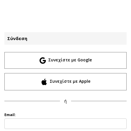
ΕΓΓΡΑΦΗ
ΕΙΣΟΔΟΣ
Σύνδεση
ΚΑΤΗΓΟΡΙΕΣ
ΣΥΝΔΕΣΗ
Συνεχίστε με Google
Κύπρος
Απόψεις
Παιδεία
Αρθρογραφία
Υγεία
The Hill
Συνεχίστε με Apple
Πολιτική
Υγεία
Βουλευτικές 2026
Αγγελίες
ή
Εκλογές 2024
Ενοικιάζονται
Προεδρικές 2023
Πωλούνται
Email:
Δημοσκοπήσεις
Ζητούν εργασία
Διπλωματία
Θέσεις εργασίας