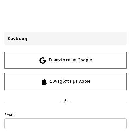
ΕΓΓΡΑΦΗ
ΕΙΣΟΔΟΣ
Σύνδεση
ΚΑΤΗΓΟΡΙΕΣ
ΣΥΝΔΕΣΗ
Συνεχίστε με Google
Κύπρος
Απόψεις
Παιδεία
Αρθρογραφία
Υγεία
The Hill
Συνεχίστε με Apple
Πολιτική
Υγεία
Βουλευτικές 2026
Αγγελίες
ή
Εκλογές 2024
Ενοικιάζονται
Προεδρικές 2023
Πωλούνται
Email:
Δημοσκοπήσεις
Ζητούν εργασία
Διπλωματία
Θέσεις εργασίας