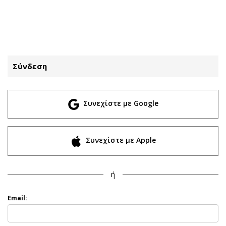
ΕΓΓΡΑΦΗ
ΕΙΣΟΔΟΣ
Σύνδεση
ΚΑΤΗΓΟΡΙΕΣ
ΣΥΝΔΕΣΗ
Συνεχίστε με Google
Κύπρος
Απόψεις
Παιδεία
Αρθρογραφία
Υγεία
The Hill
Συνεχίστε με Apple
Πολιτική
Υγεία
Βουλευτικές 2026
Αγγελίες
ή
Εκλογές 2024
Ενοικιάζονται
Προεδρικές 2023
Πωλούνται
Email:
Δημοσκοπήσεις
Ζητούν εργασία
Διπλωματία
Θέσεις εργασίας