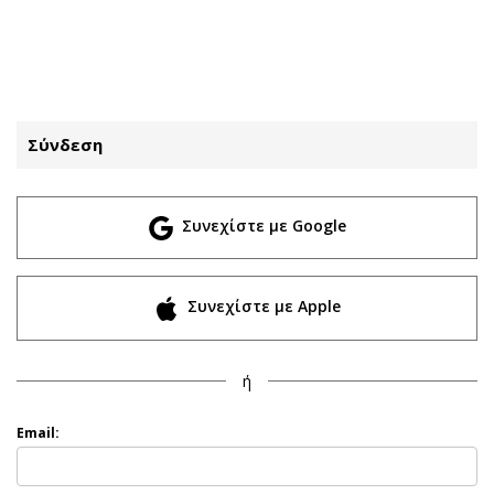
ΕΓΓΡΑΦΗ
ΕΙΣΟΔΟΣ
Σύνδεση
ΚΑΤΗΓΟΡΙΕΣ
ΣΥΝΔΕΣΗ
Συνεχίστε με Google
Κύπρος
Απόψεις
Παιδεία
Αρθρογραφία
Υγεία
The Hill
Συνεχίστε με Apple
Πολιτική
Υγεία
Βουλευτικές 2026
Αγγελίες
ή
Εκλογές 2024
Ενοικιάζονται
Προεδρικές 2023
Πωλούνται
Email:
Δημοσκοπήσεις
Ζητούν εργασία
Διπλωματία
Θέσεις εργασίας