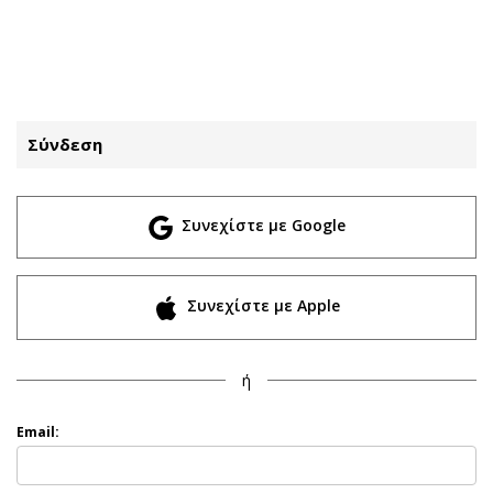
ΕΓΓΡΑΦΗ
ΕΙΣΟΔΟΣ
Σύνδεση
ΚΑΤΗΓΟΡΙΕΣ
ΣΥΝΔΕΣΗ
Συνεχίστε με Google
Κύπρος
Απόψεις
Παιδεία
Αρθρογραφία
Υγεία
The Hill
Συνεχίστε με Apple
Πολιτική
Υγεία
Βουλευτικές 2026
Αγγελίες
ή
Εκλογές 2024
Ενοικιάζονται
Προεδρικές 2023
Πωλούνται
Email:
Δημοσκοπήσεις
Ζητούν εργασία
Διπλωματία
Θέσεις εργασίας