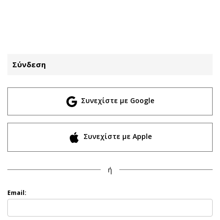
ΕΓΓΡΑΦΗ
ΕΙΣΟΔΟΣ
Σύνδεση
ΚΑΤΗΓΟΡΙΕΣ
ΣΥΝΔΕΣΗ
Συνεχίστε με Google
Κύπρος
Απόψεις
Παιδεία
Αρθρογραφία
Υγεία
The Hill
Συνεχίστε με Apple
Πολιτική
Υγεία
Βουλευτικές 2026
Αγγελίες
ή
Εκλογές 2024
Ενοικιάζονται
Προεδρικές 2023
Πωλούνται
Email:
Δημοσκοπήσεις
Ζητούν εργασία
Διπλωματία
Θέσεις εργασίας