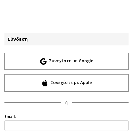
ΕΓΓΡΑΦΗ
ΕΙΣΟΔΟΣ
Σύνδεση
ΚΑΤΗΓΟΡΙΕΣ
ΣΥΝΔΕΣΗ
Συνεχίστε με Google
Κύπρος
Απόψεις
Παιδεία
Αρθρογραφία
Υγεία
The Hill
Συνεχίστε με Apple
Πολιτική
Υγεία
Βουλευτικές 2026
Αγγελίες
ή
Εκλογές 2024
Ενοικιάζονται
Προεδρικές 2023
Πωλούνται
Email:
Δημοσκοπήσεις
Ζητούν εργασία
Διπλωματία
Θέσεις εργασίας