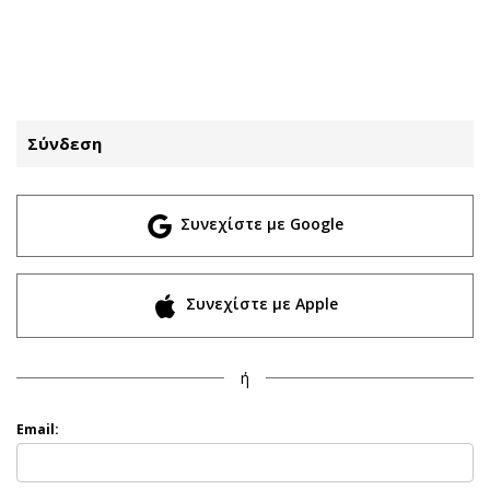
ΕΓΓΡΑΦΗ
ΕΙΣΟΔΟΣ
Σύνδεση
ΚΑΤΗΓΟΡΙΕΣ
ΣΥΝΔΕΣΗ
Συνεχίστε με Google
Κύπρος
Απόψεις
Παιδεία
Αρθρογραφία
Υγεία
The Hill
Συνεχίστε με Apple
Πολιτική
Υγεία
Βουλευτικές 2026
Αγγελίες
ή
Εκλογές 2024
Ενοικιάζονται
Προεδρικές 2023
Πωλούνται
Email:
Δημοσκοπήσεις
Ζητούν εργασία
Διπλωματία
Θέσεις εργασίας