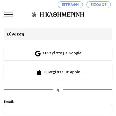
ΕΓΓΡΑΦΗ
ΕΙΣΟΔΟΣ
Σύνδεση
ΚΑΤΗΓΟΡΙΕΣ
ΣΥΝΔΕΣΗ
Συνεχίστε με Google
Κύπρος
Απόψεις
Παιδεία
Αρθρογραφία
Υγεία
The Hill
Συνεχίστε με Apple
Πολιτική
Υγεία
Βουλευτικές 2026
Αγγελίες
ή
Εκλογές 2024
Ενοικιάζονται
Προεδρικές 2023
Πωλούνται
Email:
Δημοσκοπήσεις
Ζητούν εργασία
Διπλωματία
Θέσεις εργασίας