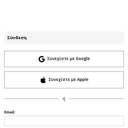
ΕΓΓΡΑΦΗ
ΕΙΣΟΔΟΣ
Σύνδεση
ΚΑΤΗΓΟΡΙΕΣ
ΣΥΝΔΕΣΗ
Συνεχίστε με Google
Κύπρος
Απόψεις
Παιδεία
Αρθρογραφία
Υγεία
The Hill
Συνεχίστε με Apple
Πολιτική
Υγεία
Βουλευτικές 2026
Αγγελίες
ή
Εκλογές 2024
Ενοικιάζονται
Προεδρικές 2023
Πωλούνται
Email:
Δημοσκοπήσεις
Ζητούν εργασία
Διπλωματία
Θέσεις εργασίας