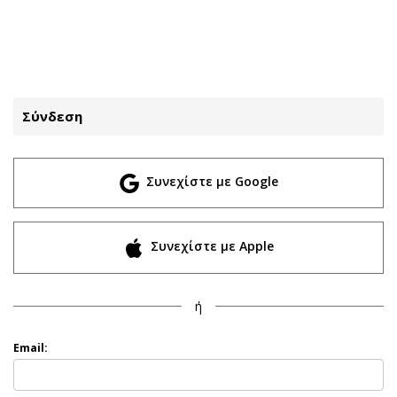
ΕΓΓΡΑΦΗ
ΕΙΣΟΔΟΣ
Σύνδεση
ΚΑΤΗΓΟΡΙΕΣ
ΣΥΝΔΕΣΗ
Συνεχίστε με Google
Κύπρος
Απόψεις
Παιδεία
Αρθρογραφία
Υγεία
The Hill
Συνεχίστε με Apple
Πολιτική
Υγεία
Βουλευτικές 2026
Αγγελίες
ή
Εκλογές 2024
Ενοικιάζονται
Προεδρικές 2023
Πωλούνται
Email:
Δημοσκοπήσεις
Ζητούν εργασία
Διπλωματία
Θέσεις εργασίας