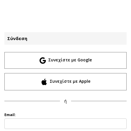
ΕΓΓΡΑΦΗ
ΕΙΣΟΔΟΣ
Σύνδεση
ΚΑΤΗΓΟΡΙΕΣ
ΣΥΝΔΕΣΗ
Συνεχίστε με Google
Κύπρος
Απόψεις
Παιδεία
Αρθρογραφία
Υγεία
The Hill
Συνεχίστε με Apple
Πολιτική
Υγεία
Βουλευτικές 2026
Αγγελίες
ή
Εκλογές 2024
Ενοικιάζονται
Προεδρικές 2023
Πωλούνται
Email:
Δημοσκοπήσεις
Ζητούν εργασία
Διπλωματία
Θέσεις εργασίας