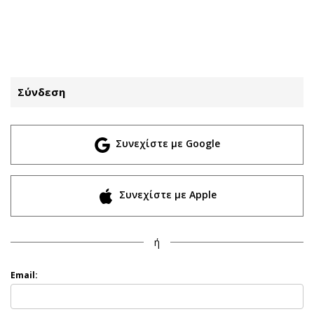
ΕΓΓΡΑΦΗ
ΕΙΣΟΔΟΣ
Σύνδεση
ΚΑΤΗΓΟΡΙΕΣ
ΣΥΝΔΕΣΗ
Συνεχίστε με Google
Κύπρος
Απόψεις
Παιδεία
Αρθρογραφία
Υγεία
The Hill
Συνεχίστε με Apple
Πολιτική
Υγεία
Βουλευτικές 2026
Αγγελίες
ή
Εκλογές 2024
Ενοικιάζονται
Προεδρικές 2023
Πωλούνται
Email:
Δημοσκοπήσεις
Ζητούν εργασία
Διπλωματία
Θέσεις εργασίας