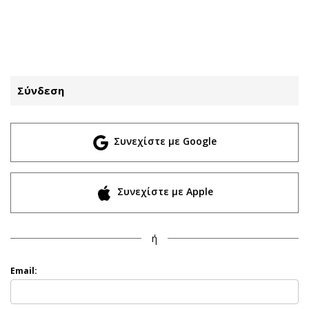
ΕΓΓΡΑΦΗ
ΕΙΣΟΔΟΣ
Σύνδεση
ΚΑΤΗΓΟΡΙΕΣ
ΣΥΝΔΕΣΗ
Συνεχίστε με Google
Κύπρος
Απόψεις
Παιδεία
Αρθρογραφία
Υγεία
The Hill
Συνεχίστε με Apple
Πολιτική
Υγεία
Βουλευτικές 2026
Αγγελίες
ή
Εκλογές 2024
Ενοικιάζονται
Προεδρικές 2023
Πωλούνται
Email:
Δημοσκοπήσεις
Ζητούν εργασία
Διπλωματία
Θέσεις εργασίας