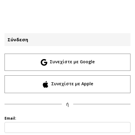
ΕΓΓΡΑΦΗ
ΕΙΣΟΔΟΣ
Σύνδεση
ΚΑΤΗΓΟΡΙΕΣ
ΣΥΝΔΕΣΗ
Συνεχίστε με Google
Κύπρος
Απόψεις
Παιδεία
Αρθρογραφία
Υγεία
The Hill
Συνεχίστε με Apple
Πολιτική
Υγεία
Βουλευτικές 2026
Αγγελίες
ή
Εκλογές 2024
Ενοικιάζονται
Προεδρικές 2023
Πωλούνται
Email:
Δημοσκοπήσεις
Ζητούν εργασία
Διπλωματία
Θέσεις εργασίας