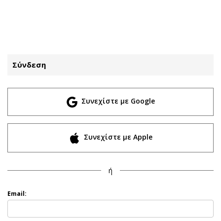
ΕΓΓΡΑΦΗ
ΕΙΣΟΔΟΣ
Σύνδεση
ΚΑΤΗΓΟΡΙΕΣ
ΣΥΝΔΕΣΗ
Συνεχίστε με Google
Κύπρος
Απόψεις
Παιδεία
Αρθρογραφία
Υγεία
The Hill
Συνεχίστε με Apple
Πολιτική
Υγεία
Βουλευτικές 2026
Αγγελίες
ή
Εκλογές 2024
Ενοικιάζονται
Προεδρικές 2023
Πωλούνται
Email:
Δημοσκοπήσεις
Ζητούν εργασία
Διπλωματία
Θέσεις εργασίας