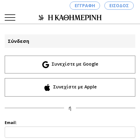
ΕΓΓΡΑΦΗ
ΕΙΣΟΔΟΣ
Σύνδεση
ΚΑΤΗΓΟΡΙΕΣ
ΣΥΝΔΕΣΗ
Συνεχίστε με Google
Κύπρος
Απόψεις
Παιδεία
Αρθρογραφία
Υγεία
The Hill
Συνεχίστε με Apple
Πολιτική
Υγεία
Βουλευτικές 2026
Αγγελίες
ή
Εκλογές 2024
Ενοικιάζονται
Προεδρικές 2023
Πωλούνται
Email:
Δημοσκοπήσεις
Ζητούν εργασία
Διπλωματία
Θέσεις εργασίας