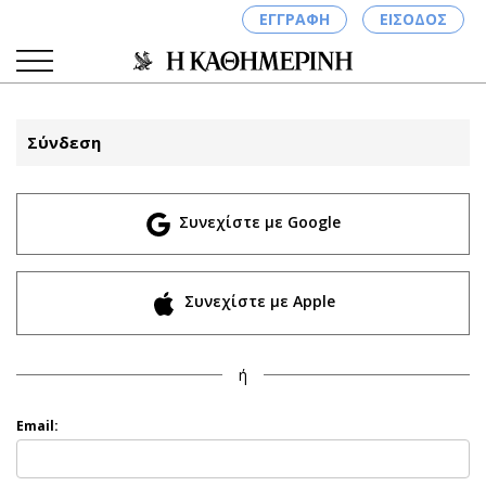
ΕΓΓΡΑΦΗ
ΕΙΣΟΔΟΣ
Σύνδεση
ΚΑΤΗΓΟΡΙΕΣ
ΣΥΝΔΕΣΗ
Συνεχίστε με Google
Κύπρος
Απόψεις
Παιδεία
Αρθρογραφία
Υγεία
The Hill
Συνεχίστε με Apple
Πολιτική
Υγεία
Βουλευτικές 2026
Αγγελίες
ή
Εκλογές 2024
Ενοικιάζονται
Προεδρικές 2023
Πωλούνται
Email:
Δημοσκοπήσεις
Ζητούν εργασία
Διπλωματία
Θέσεις εργασίας