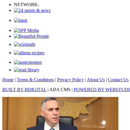
NETWORK:
Home
|
Terms & Conditions
|
Privacy Policy
|
About Us
|
Contact Us
BUILT BY BDIGITAL
| ADA CMS |
POWERED BY WEBSTUD