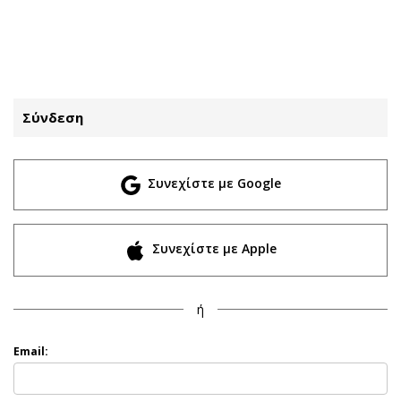
ΕΓΓΡΑΦΗ
ΕΙΣΟΔΟΣ
Σύνδεση
ΚΑΤΗΓΟΡΙΕΣ
ΣΥΝΔΕΣΗ
Συνεχίστε με Google
Κύπρος
Απόψεις
Παιδεία
Αρθρογραφία
Υγεία
The Hill
Συνεχίστε με Apple
Πολιτική
Υγεία
Βουλευτικές 2026
Αγγελίες
ή
Εκλογές 2024
Ενοικιάζονται
Προεδρικές 2023
Πωλούνται
Email:
Δημοσκοπήσεις
Ζητούν εργασία
Διπλωματία
Θέσεις εργασίας