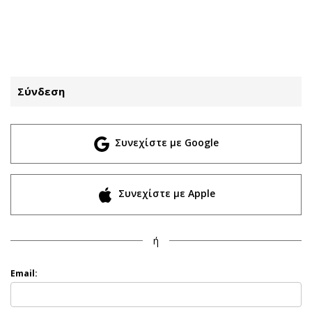
ΕΓΓΡΑΦΗ
ΕΙΣΟΔΟΣ
Σύνδεση
ΚΑΤΗΓΟΡΙΕΣ
ΣΥΝΔΕΣΗ
Συνεχίστε με Google
Κύπρος
Απόψεις
Παιδεία
Αρθρογραφία
Υγεία
The Hill
Συνεχίστε με Apple
Πολιτική
Υγεία
Βουλευτικές 2026
Αγγελίες
ή
Εκλογές 2024
Ενοικιάζονται
Προεδρικές 2023
Πωλούνται
Email:
Δημοσκοπήσεις
Ζητούν εργασία
Διπλωματία
Θέσεις εργασίας