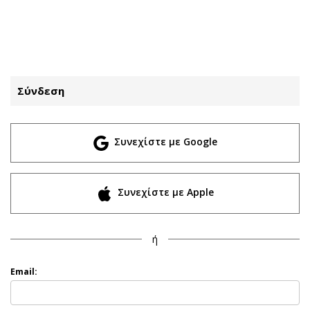
ΕΓΓΡΑΦΗ
ΕΙΣΟΔΟΣ
Σύνδεση
ΚΑΤΗΓΟΡΙΕΣ
ΣΥΝΔΕΣΗ
Συνεχίστε με Google
Κύπρος
Απόψεις
Παιδεία
Αρθρογραφία
Υγεία
The Hill
Συνεχίστε με Apple
Πολιτική
Υγεία
Βουλευτικές 2026
Αγγελίες
ή
Εκλογές 2024
Ενοικιάζονται
Προεδρικές 2023
Πωλούνται
Email:
Δημοσκοπήσεις
Ζητούν εργασία
Διπλωματία
Θέσεις εργασίας